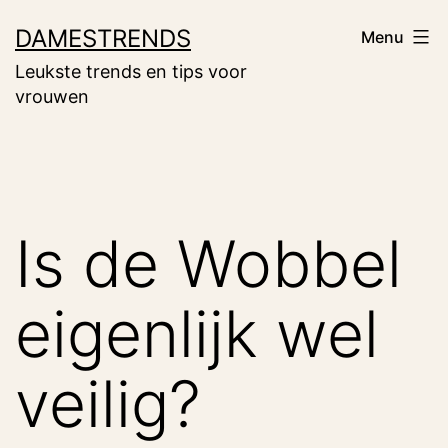
Ga
DAMESTRENDS
Menu
naar
Leukste trends en tips voor
de
vrouwen
inhoud
Is de Wobbel
eigenlijk wel
veilig?