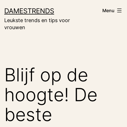
Ga
DAMESTRENDS
Menu
naar
Leukste trends en tips voor
de
vrouwen
inhoud
Blijf op de
hoogte! De
beste