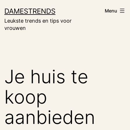
Ga
DAMESTRENDS
Menu
naar
Leukste trends en tips voor
de
vrouwen
inhoud
Je huis te
koop
aanbieden