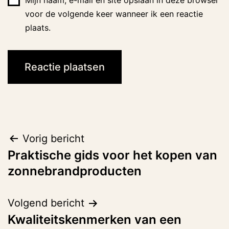
Mijn naam, e-mail en site opslaan in deze browser
voor de volgende keer wanneer ik een reactie
plaats.
Bericht
Vorig bericht
Praktische gids voor het kopen van
navigatie
zonnebrandproducten
Volgend bericht
Kwaliteitskenmerken van een