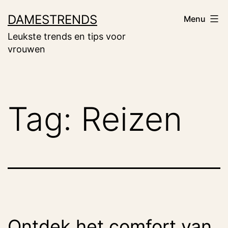
Ga
DAMESTRENDS
Menu
naar
Leukste trends en tips voor
de
vrouwen
inhoud
Tag:
Reizen
Ontdek het comfort van