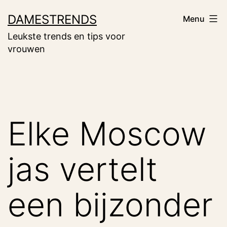
Ga
DAMESTRENDS
Menu
naar
Leukste trends en tips voor
de
vrouwen
inhoud
Elke Moscow
jas vertelt
een bijzonder